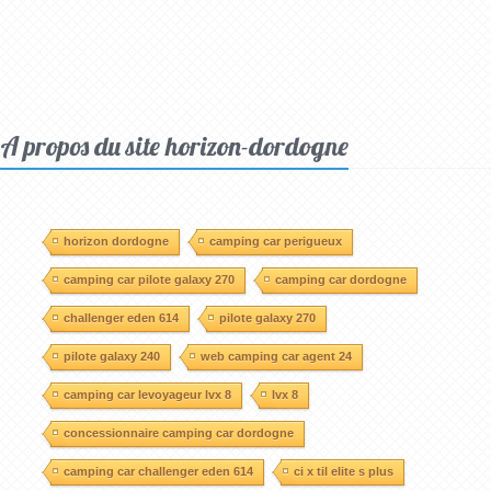
A propos du site horizon-dordogne
horizon dordogne
camping car perigueux
camping car pilote galaxy 270
camping car dordogne
challenger eden 614
pilote galaxy 270
pilote galaxy 240
web camping car agent 24
camping car levoyageur lvx 8
lvx 8
concessionnaire camping car dordogne
camping car challenger eden 614
ci x til elite s plus