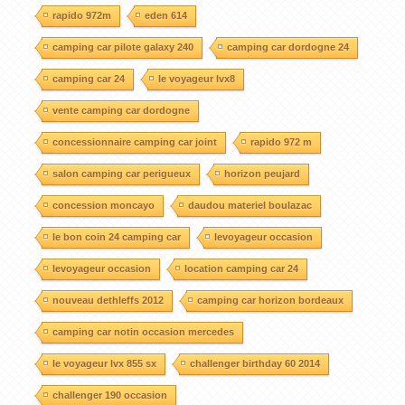
rapido 972m
eden 614
camping car pilote galaxy 240
camping car dordogne 24
camping car 24
le voyageur lvx8
vente camping car dordogne
concessionnaire camping car joint
rapido 972 m
salon camping car perigueux
horizon peujard
concession moncayo
daudou materiel boulazac
le bon coin 24 camping car
levoyageur occasion
levoyageur occasion
location camping car 24
nouveau dethleffs 2012
camping car horizon bordeaux
camping car notin occasion mercedes
le voyageur lvx 855 sx
challenger birthday 60 2014
challenger 190 occasion