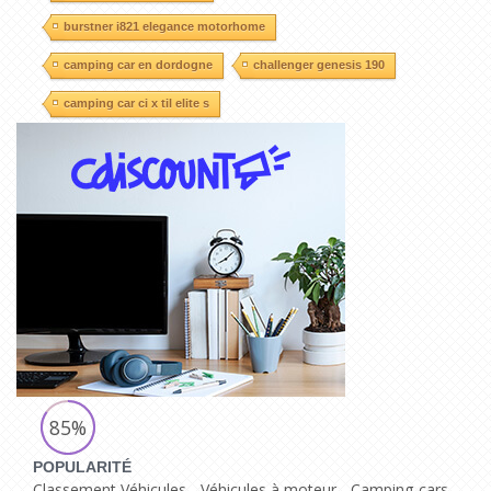
burstner i821 elegance motorhome
camping car en dordogne
challenger genesis 190
camping car ci x til elite s
85%
POPULARITÉ
Classement Véhicules - Véhicules à moteur - Camping-cars