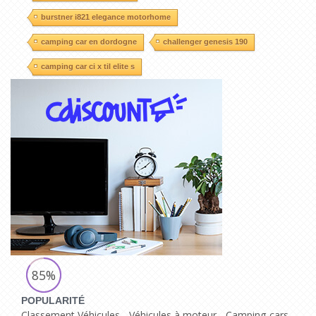
burstner i821 elegance motorhome
camping car en dordogne
challenger genesis 190
camping car ci x til elite s
85%
POPULARITÉ
Classement Véhicules - Véhicules à moteur - Camping-cars