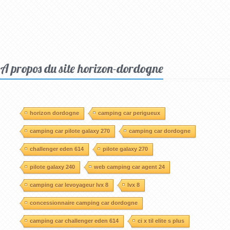
A propos du site horizon-dordogne
horizon dordogne
camping car perigueux
camping car pilote galaxy 270
camping car dordogne
challenger eden 614
pilote galaxy 270
pilote galaxy 240
web camping car agent 24
camping car levoyageur lvx 8
lvx 8
concessionnaire camping car dordogne
camping car challenger eden 614
ci x til elite s plus