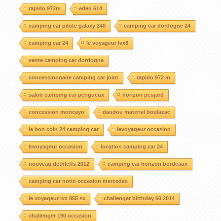
rapido 972m
eden 614
camping car pilote galaxy 240
camping car dordogne 24
camping car 24
le voyageur lvx8
vente camping car dordogne
concessionnaire camping car joint
rapido 972 m
salon camping car perigueux
horizon peujard
concession moncayo
daudou materiel boulazac
le bon coin 24 camping car
levoyageur occasion
levoyageur occasion
location camping car 24
nouveau dethleffs 2012
camping car horizon bordeaux
camping car notin occasion mercedes
le voyageur lvx 855 sx
challenger birthday 60 2014
challenger 190 occasion